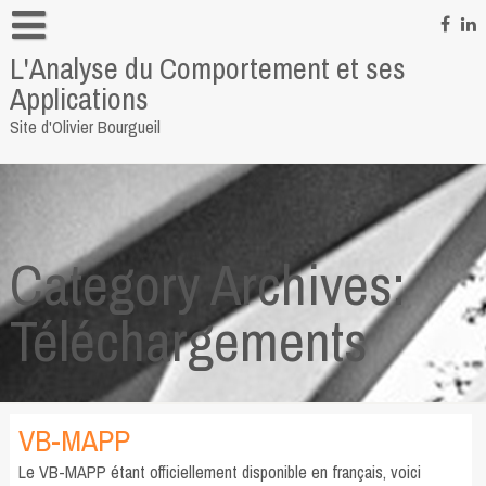
Skip
to
L'Analyse du Comportement et ses
content
Informations personnelles
Applications
Pour me contacter
Site d'Olivier Bourgueil
Quelques liens
Category Archives:
Téléchargements
VB-MAPP
Le VB-MAPP étant officiellement disponible en français, voici