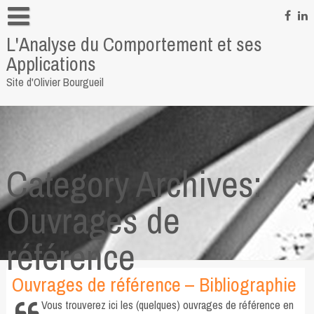
Skip
to
L'Analyse du Comportement et ses
content
Informations personnelles
Applications
Pour me contacter
Site d'Olivier Bourgueil
Quelques liens
Category Archives:
Ouvrages de
référence
Ouvrages de référence – Bibliographie
Vous trouverez ici les (quelques) ouvrages de référence en