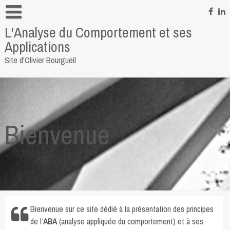
Skip
to
L'Analyse du Comportement et ses
content
Informations personnelles
Applications
Pour me contacter
Site d'Olivier Bourgueil
Quelques liens
Bienvenue
Bienvenue sur ce site dédié à la présentation des principes
de l’
ABA
(analyse appliquée du comportement) et à ses