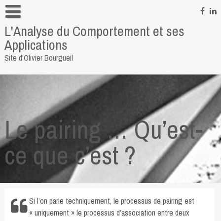
Skip
to
L'Analyse du Comportement et ses
content
Informations personnelles
Applications
Pour me contacter
Site d'Olivier Bourgueil
Quelques liens
Le pairing … Qu’est-
ce que c’est ?
Si l’on parle techniquement, le processus de pairing est
« uniquement » le processus d’association entre deux