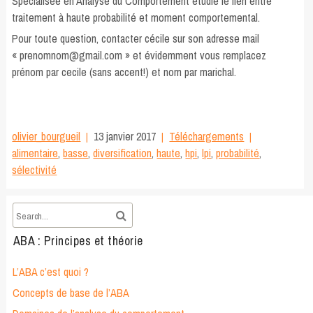
Spécialisée en Analyse du Comportement étudie le lien entre
traitement à haute probabilité et moment comportemental.
Pour toute question, contacter cécile sur son adresse mail
« prenomnom@gmail.com » et évidemment vous remplacez
prénom par cecile (sans accent!) et nom par marichal.
olivier_bourgueil
13 janvier 2017
Téléchargements
alimentaire
,
basse
,
diversification
,
haute
,
hpi
,
lpi
,
probabilité
,
sélectivité
ABA : Principes et théorie
L’ABA c’est quoi ?
Concepts de base de l’ABA