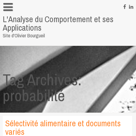
Skip
to
L'Analyse du Comportement et ses
content
Informations personnelles
Applications
Pour me contacter
Site d'Olivier Bourgueil
Quelques liens
Tag Archives:
probabilité
Sélectivité alimentaire et documents
variés