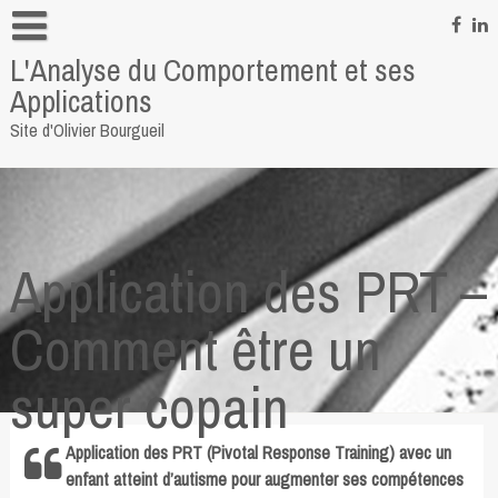
Skip
to
L'Analyse du Comportement et ses
content
Informations personnelles
Applications
Pour me contacter
Site d'Olivier Bourgueil
Quelques liens
Application des PRT –
Comment être un
super copain
Application des PRT (Pivotal Response Training) avec un
enfant atteint d’autisme pour augmenter ses compétences