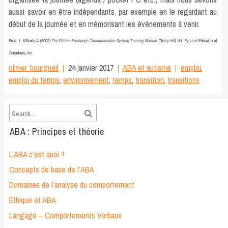
aussi savoir en être indépendants, par exemple en le regardant au
début de la journée et en mémorisant les événements à venir.
Frost, L. & Bondy, A. (2002).
The Picture Exchange Communication System Training Manual
. Cherry Hill, NJ : Pyramid Educational
Consultants, Inc.
olivier_bourgueil
24 janvier 2017
ABA et autisme
emploi
,
emploi du temps
,
environnement
,
temps
,
transition
,
transitions
ABA : Principes et théorie
L’ABA c’est quoi ?
Concepts de base de l’ABA
Domaines de l’analyse du comportement
Ethique et ABA
Langage – Comportements Verbaux