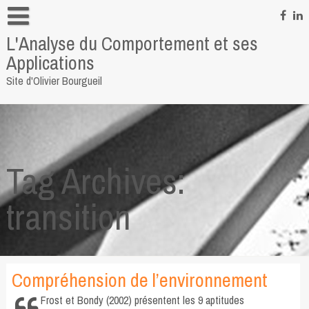
Skip
to
L'Analyse du Comportement et ses
content
Informations personnelles
Applications
Pour me contacter
Site d'Olivier Bourgueil
Quelques liens
Tag Archives:
transition
Compréhension de l’environnement
Frost et Bondy (2002) présentent les 9 aptitudes