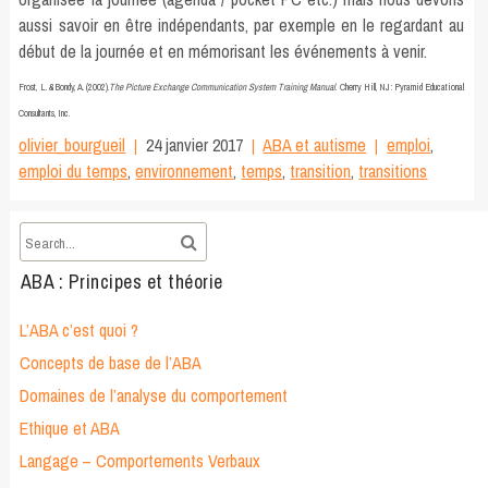
aussi savoir en être indépendants, par exemple en le regardant au
début de la journée et en mémorisant les événements à venir.
Frost, L. & Bondy, A. (2002).
The Picture Exchange Communication System Training Manual
. Cherry Hill, NJ : Pyramid Educational
Consultants, Inc.
olivier_bourgueil
24 janvier 2017
ABA et autisme
emploi
,
emploi du temps
,
environnement
,
temps
,
transition
,
transitions
ABA : Principes et théorie
L’ABA c’est quoi ?
Concepts de base de l’ABA
Domaines de l’analyse du comportement
Ethique et ABA
Langage – Comportements Verbaux