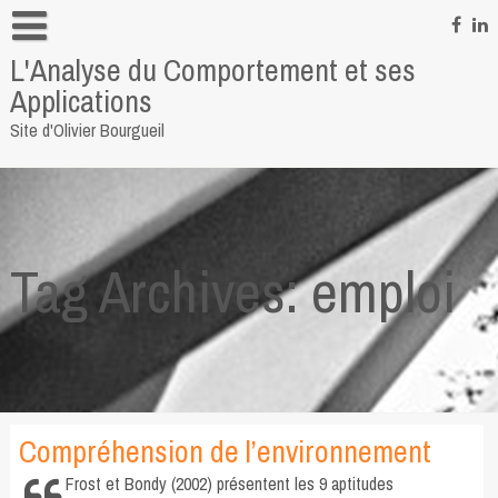
Skip
to
L'Analyse du Comportement et ses
content
Informations personnelles
Applications
Pour me contacter
Site d'Olivier Bourgueil
Quelques liens
Tag Archives: emploi
Compréhension de l’environnement
Frost et Bondy (2002) présentent les 9 aptitudes