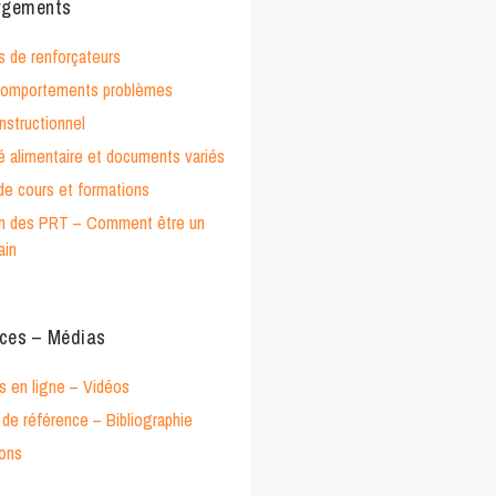
rgements
s de renforçateurs
 comportements problèmes
nstructionnel
té alimentaire et documents variés
de cours et formations
on des PRT – Comment être un
ain
P
ces – Médias
s en ligne – Vidéos
de référence – Bibliographie
ions