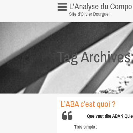
Skip
L'Analyse du Compor
to
Site d'Olivier Bourgueil
content
Informations personnelles
Pour me contacter
Quelques liens
Tag Archives
L’ABA c’est quoi ?
Que veut dire ABA ? Qu’e
Très simple :