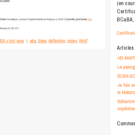
ciale.
(en cour
Certifi
BCaBA,
ied behavior analysis.
Journal of Applied Behavior Analysis
, 1, 91-97. (Disponible gratuitement
ici
)
Review
, 20, 157-177.
Certifica
BA c'est quoi
aba
,
Baer
,
définition
,
risley
,
Wolf
Articles
VB-MAP
Le pairin
BCBA BCa
Je fais u
le Makato
Béhavior
expérime
Comment