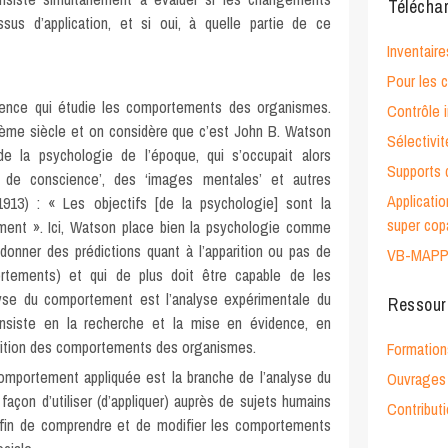
Télécha
sus d’application, et si oui, à quelle partie de ce
Inventaire
Pour les
ience qui étudie les comportements des organismes.
Contrôle i
ème siècle et on considère que c’est John B. Watson
Sélectivi
e la psychologie de l’époque, qui s’occupait alors
Supports 
 de conscience’, des ‘images mentales’ et autres
Applicati
13) : « Les objectifs [de la psychologie] sont la
super cop
ement ». Ici, Watson place bien la psychologie comme
donner des prédictions quant à l’apparition ou pas de
VB-MAP
rtements) et qui de plus doit être capable de les
lyse du comportement est l’analyse expérimentale du
Ressour
consiste en la recherche et la mise en évidence, en
parition des comportements des organismes.
Formation
comportement appliquée est la branche de l’analyse du
Ouvrages 
çon d’utiliser (d’appliquer) auprès de sujets humains
Contribut
 afin de comprendre et de modifier les comportements