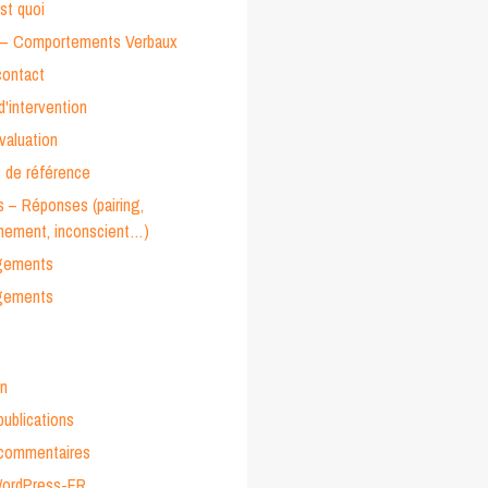
st quoi
– Comportements Verbaux
contact
'intervention
évaluation
 de référence
 – Réponses (pairing,
nnement, inconscient…)
gements
gements
n
publications
 commentaires
WordPress-FR