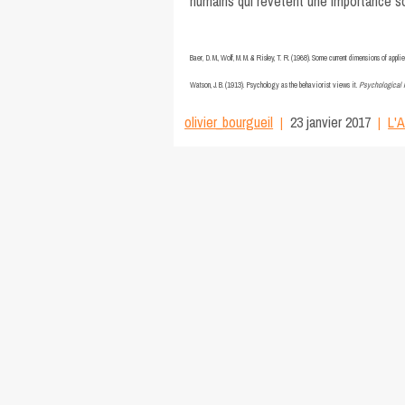
humains qui revêtent une importance so
Baer, D. M., Wolf, M. M. & Risley, T. R. (1968). Some current dimensions of appl
Watson, J. B. (1913). Psychology as the behaviorist views it.
Psychological 
olivier_bourgueil
23 janvier 2017
L'A