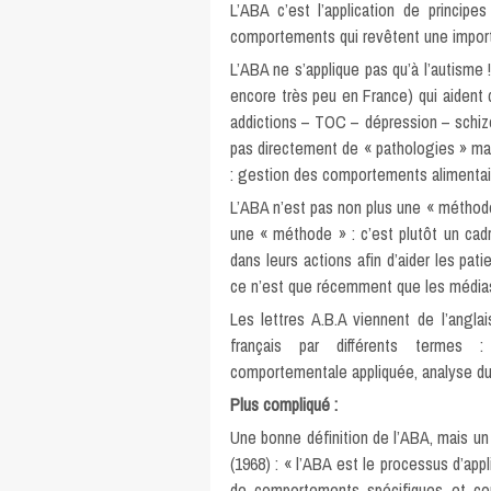
L’ABA c’est l’application de principe
comportements qui revêtent une importa
L’ABA ne s’applique pas qu’à l’autisme 
encore très peu en France) qui aident 
addictions – TOC – dépression – schizo
pas directement de « pathologies » mai
: gestion des comportements alimentair
L’ABA n’est pas non plus une « méthode 
une « méthode » : c’est plutôt un cadr
dans leurs actions afin d’aider les pa
ce n’est que récemment que les média
Les lettres A.B.A viennent de l’anglai
français par différents termes 
comportementale appliquée, analyse d
Plus compliqué :
Une bonne définition de l’ABA, mais un
(1968) : « l’ABA est le processus d’app
de comportements spécifiques et co