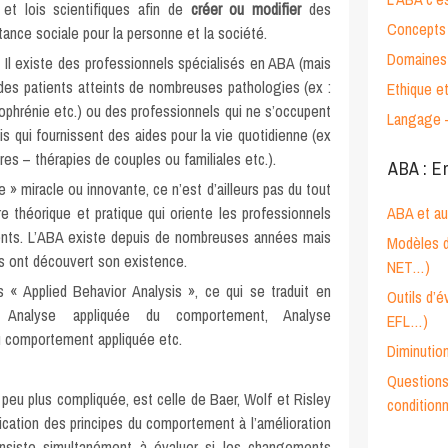
s et lois scientifiques afin de
créer ou modifier
des
Concepts 
nce sociale pour la personne et la société.
Domaines 
! Il existe des professionnels spécialisés en ABA (mais
des patients atteints de nombreuses pathologies (ex :
Ethique e
phrénie etc.) ou des professionnels qui ne s’occupent
Langage 
s qui fournissent des aides pour la vie quotidienne (ex
es – thérapies de couples ou familiales etc.).
ABA : E
» miracle ou innovante, ce n’est d’ailleurs pas du tout
e théorique et pratique qui oriente les professionnels
ABA et a
tients. L’ABA existe depuis de nombreuses années mais
Modèles d
s ont découvert son existence.
NET…)
s « Applied Behavior Analysis », ce qui se traduit en
Outils d’
: Analyse appliquée du comportement, Analyse
EFL…)
u comportement appliquée etc.
Diminutio
Questions
 peu plus compliquée, est celle de Baer, Wolf et Risley
condition
lication des principes du comportement à l’amélioration
nsiste simultanément à évaluer si les changements