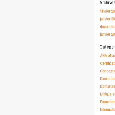
Archive
février 2
janvier 2
décembre
janvier 2
Catégor
ABA et a
Certific
Concepts
Diminuti
Domaines
Ethique 
Formation
Informati