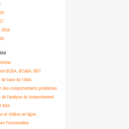
s
019
017
 2016
016
ies
utisme
ation BCBA, BCaBA, RBT
 de base de l'ABA
on des comportements problèmes
 de l'analyse du comportement
et ABA
s et Vidéos en ligne
ons Personnelles