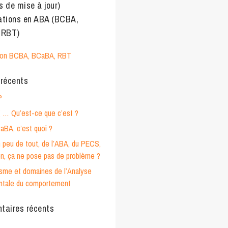
s de mise à jour)
cations en ABA (BCBA,
 RBT)
tion BCBA, BCaBA, RBT
 récents
P
g … Qu’est-ce que c’est ?
BA, c’est quoi ?
n peu de tout, de l’ABA, du PECS,
n, ça ne pose pas de problème ?
isme et domaines de l’Analyse
ntale du comportement
aires récents