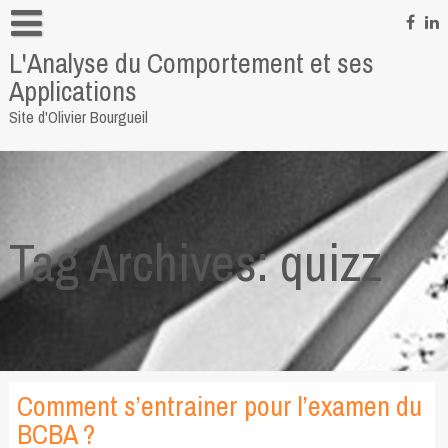
Skip
to
L'Analyse du Comportement et ses
content
Informations personnelles
Applications
Pour me contacter
Site d'Olivier Bourgueil
Quelques liens
Tag Archives: quizz
Comment s’entrainer pour l’examen du
BCBA ?