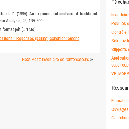
Télécha
trock, D. (1995). An experimental analysis of facilitated
Inventaire
or Analysis, 28, 189-200.
Pour les
 format pdf (1.4 Mo).
Contrôle i
stions - Réponses (pairing, conditionnement,
Sélectivi
Supports 
Applicati
Next Post: Inventaire de renforçateurs
super cop
VB-MAP
Ressour
Formation
Ouvrages 
Contribut