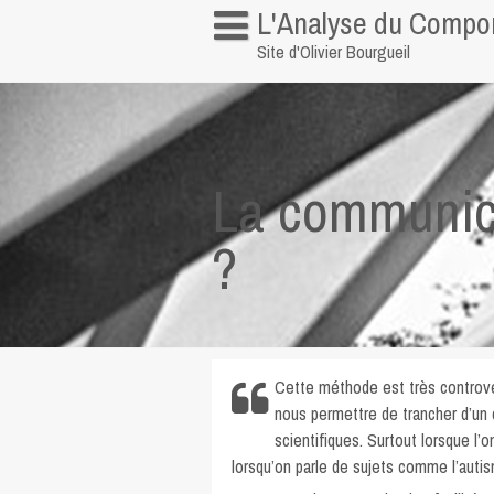
Skip
L'Analyse du Compor
to
Site d'Olivier Bourgueil
content
Informations personnelles
Pour me contacter
Quelques liens
La communica
?
Cette méthode est très controve
nous permettre de trancher d’un 
scientifiques. Surtout lorsque l’o
lorsqu’on parle de sujets comme l’auti