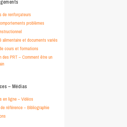
rgements
s de renforçateurs
 comportements problèmes
nstructionnel
té alimentaire et documents variés
de cours et formations
on des PRT – Comment être un
ain
P
ces – Médias
s en ligne – Vidéos
de référence – Bibliographie
ions