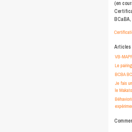
(en cour
Certifi
BCaBA,
Certifica
Articles
VB-MAP
Le pairin
BCBA BCa
Je fais u
le Makato
Béhavior
expérime
Comment