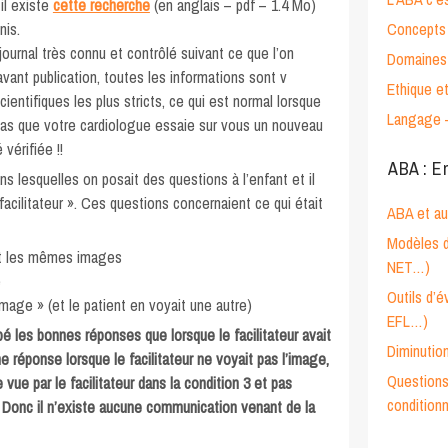
il existe
cette recherche
(en anglais – pdf – 1.4 Mo)
nis.
Concepts 
ournal très connu et contrôlé suivant ce que l’on
Domaines 
’avant publication, toutes les informations sont v
Ethique e
scientifiques les plus stricts, ce qui est normal lorsque
Langage 
 pas que votre cardiologue essaie sur vous un nouveau
vérifiée !!
ABA : E
ns lesquelles on posait des questions à l’enfant et il
 facilitateur ». Ces questions concernaient ce qui était
ABA et a
Modèles d
ent les mêmes images
NET…)
e
Outils d’
image » (et le patient en voyait une autre)
EFL…)
pé les bonnes réponses que lorsque le facilitateur avait
Diminutio
e réponse lorsque le facilitateur ne voyait pas l’image,
Questions
vue par le facilitateur dans la condition 3 et pas
condition
Donc il n’existe aucune communication venant de la