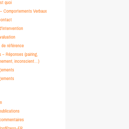
st quoi
– Comportements Verbaux
contact
'intervention
évaluation
 de référence
 – Réponses (pairing,
nnement, inconscient…)
gements
gements
n
publications
 commentaires
WordPress-FR