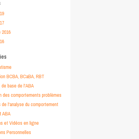
s
019
017
 2016
016
ies
utisme
ation BCBA, BCaBA, RBT
 de base de l'ABA
on des comportements problèmes
 de l'analyse du comportement
et ABA
s et Vidéos en ligne
ons Personnelles