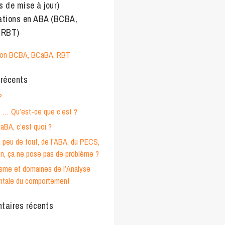
s de mise à jour)
cations en ABA (BCBA,
 RBT)
tion BCBA, BCaBA, RBT
 récents
P
g … Qu’est-ce que c’est ?
BA, c’est quoi ?
n peu de tout, de l’ABA, du PECS,
n, ça ne pose pas de problème ?
isme et domaines de l’Analyse
ntale du comportement
aires récents