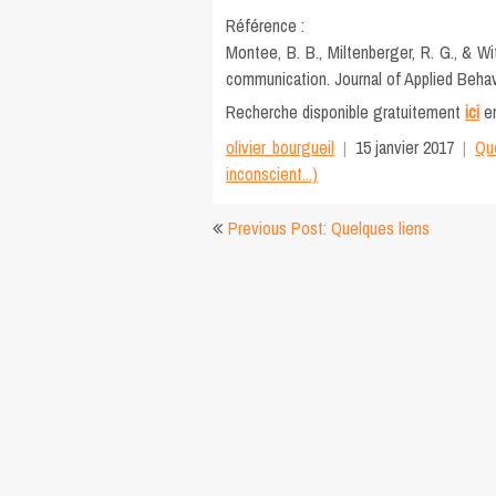
Référence :
Montee, B. B., Miltenberger, R. G., & Wit
communication. Journal of Applied Behavi
Recherche disponible gratuitement
ici
en
olivier_bourgueil
15 janvier 2017
Que
inconscient...)
Navigation
Previous Post: Quelques liens
de
l’article