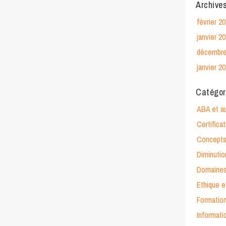
Archive
février 2
janvier 2
décembre
janvier 2
Catégor
ABA et a
Certific
Concepts
Diminuti
Domaines
Ethique 
Formation
Informati